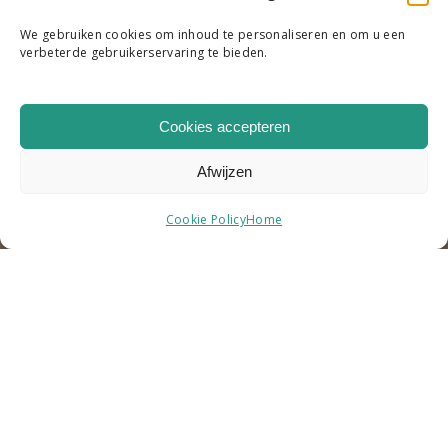
We gebruiken cookies om inhoud te personaliseren en om u een
verbeterde gebruikerservaring te bieden.
Cookies accepteren
Afwijzen
Cookie Policy
Home
SAMEN WERKEN AAN EEN
BETERE LEEFOMGEVING!
Wij zijn een projectmanagement- en adviesbureau