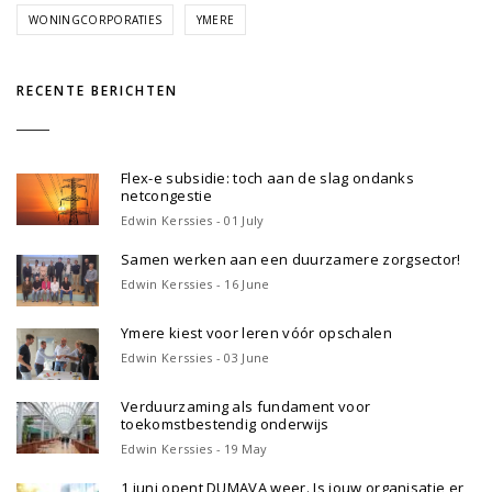
WONINGCORPORATIES
YMERE
RECENTE BERICHTEN
Flex-e subsidie: toch aan de slag ondanks
netcongestie
Edwin Kerssies - 01 July
Samen werken aan een duurzamere zorgsector!
Edwin Kerssies - 16 June
Ymere kiest voor leren vóór opschalen
Edwin Kerssies - 03 June
Verduurzaming als fundament voor
toekomstbestendig onderwijs
Edwin Kerssies - 19 May
1 juni opent DUMAVA weer. Is jouw organisatie er