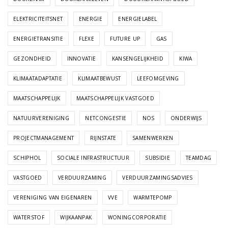
ELEKTRICITEITSNET
ENERGIE
ENERGIELABEL
ENERGIETRANSITIE
FLEXE
FUTURE UP
GAS
GEZONDHEID
INNOVATIE
KANSENGELIJKHEID
KIWA
KLIMAATADAPTATIE
KLIMAATBEWUST
LEEFOMGEVING
MAATSCHAPPELIJK
MAATSCHAPPELIJK VASTGOED
NATUURVERENIGING
NETCONGESTIE
NOS
ONDERWIJS
PROJECTMANAGEMENT
RIJNSTATE
SAMENWERKEN
SCHIPHOL
SOCIALE INFRASTRUCTUUR
SUBSIDIE
TEAMDAG
VASTGOED
VERDUURZAMING
VERDUURZAMINGSADVIES
VERENIGING VAN EIGENAREN
VVE
WARMTEPOMP
WATERSTOF
WIJKAANPAK
WONINGCORPORATIE