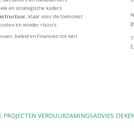
m
ële en strategische kaders
astructuur
, klaar voor de toekomst
g
kosten en minder risico’s
ssen, beleid en financiën tot één
T
E
E PROJECTEN VERDUURZAMINGSADVIES ZIEKE