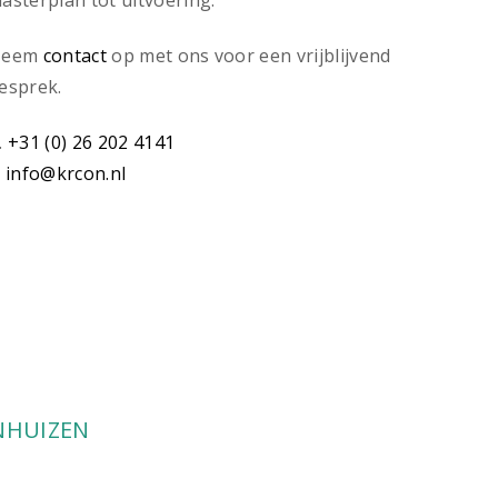
asterplan tot uitvoering.
Neem
contact
op met ons voor een vrijblijvend
esprek.
.
+31 (0) 26 202 4141
.
info@krcon.nl
NHUIZEN