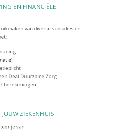
VING EN FINANCIËLE
uikmaken van diverse subsidies en
et:
teuning
atie)
tieplicht
een Deal Duurzame Zorg
O-berekeningen
 JOUW ZIEKENHUIS
teer je van: