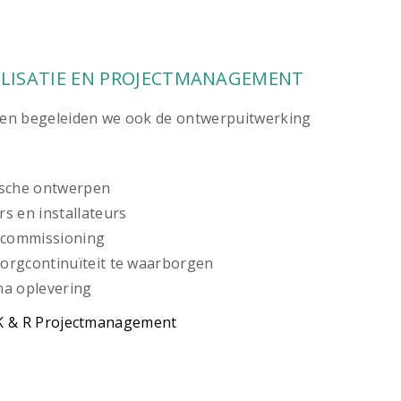
ALISATIE EN PROJECTMANAGEMENT
n begeleiden we ook de ontwerpuitwerking
ische ontwerpen
s en installateurs
n commissioning
orgcontinuïteit te waarborgen
na oplevering
K & R Projectmanagement