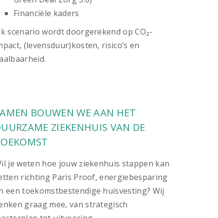
Financiële kaders
lk scenario wordt doorgerekend op CO₂-
mpact, (levensduur)kosten, risico’s en
aalbaarheid.
SAMEN BOUWEN WE AAN HET
DUURZAME ZIEKENHUIS VAN DE
TOEKOMST
il je weten hoe jouw ziekenhuis stappen kan
etten richting Paris Proof, energiebesparing
n een toekomstbestendige huisvesting? Wij
enken graag mee, van strategisch