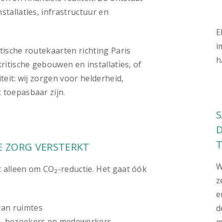
tallaties, infrastructuur en
.
E
i
tische routekaarten richting Paris
h
ritische gebouwen en installaties, of
teit: wij zorgen voor helderheid,
 toepasbaar zijn.
E ZORG VERSTERKT
W
 alleen om CO₂-reductie. Het gaat óók
z
e
van ruimtes
d
n, bezoekers en medewerkers