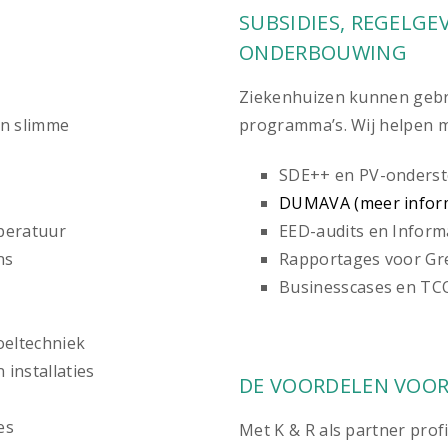
SUBSIDIES, REGELGE
ONDERBOUWING
Ziekenhuizen kunnen gebr
en slimme
programma’s. Wij helpen m
SDE++ en PV-onders
DUMAVA (meer inform
peratuur
EED-audits en Informa
ns
Rapportages voor Gr
-
Businesscases en TC
oeltechniek
 installaties
DE VOORDELEN VOOR
es
Met K & R als partner profi