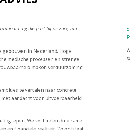
erduurzaming die past bij de zorg van
R
W
e gebouwen in Nederland. Hoge
s
ische medische processen en strenge
etrouwbaarheid maken verduurzaming
bities te vertalen naar concrete,
, met aandacht voor uitvoerbaarheid,
che ingrepen. We verbinden duurzame
 en financiële realiteit. Zo ontstaat