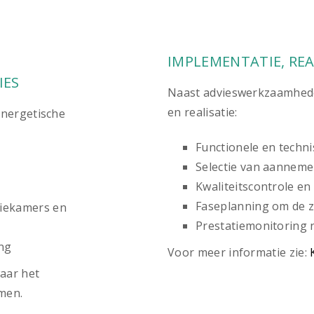
IMPLEMENTATIE, RE
IES
Naast advieswerkzaamhede
en realisatie:
energetische
Functionele en techn
Selectie van aannemer
Kwaliteitscontrole e
Faseplanning om de z
tiekamers en
Prestatiemonitoring 
ing
Voor meer informatie zie:
aar het
men.