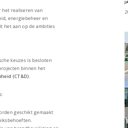
J
 het realiseren van
2
eid, energiebeheer en
it het aan op de ambities
sche keuzes is besloten
projecten binnen het
mheid (CT&D)
.
s:
 worden geschikt gemaakt
uiksbehoeften.