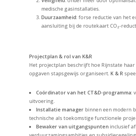
Veiligheid
: onder meer door optimalisat
medische gasinstallaties.
Duurzaamheid
: forse reductie van het 
aansluiting bij de routekaart CO₂-reduct
Projectplan & rol van K&R
Het projectplan beschrijft hoe Rijnstate haar
opgaven stapsgewijs organiseert.
K & R
speel
Coördinator van het CT&D-programma
:
uitvoering.
Installatie manager
binnen een modern b
technische als toekomstige functionele proje
Bewaker van uitgangspunten
inclusief 
verduurzamingsambities en subsidieregeling