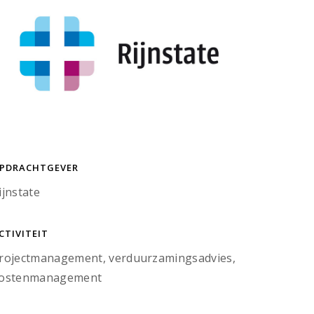
PDRACHTGEVER
ijnstate
CTIVITEIT
rojectmanagement, verduurzamingsadvies,
ostenmanagement