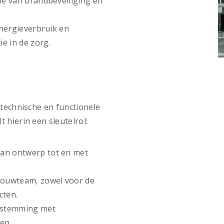
ie van brandbeveiliging en
energieverbruik en
ie in de zorg.
 technische en functionele
t hierin een sleutelrol:
 van ontwerp tot en met
ouwteam, zowel voor de
cten.
afstemming met
en.