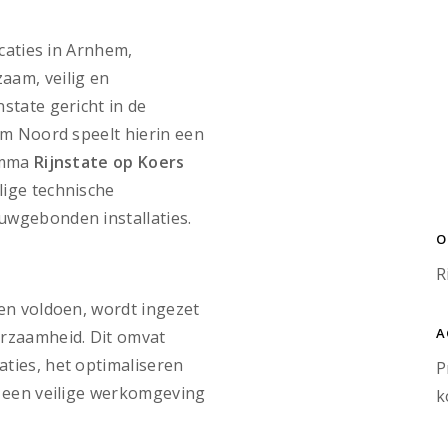
ocaties in Arnhem,
aam, veilig en
state gericht in de
em Noord speelt hierin een
ramma
Rijnstate op Koers
ige technische
uwgebonden installaties.
O
R
en voldoen, wordt ingezet
A
urzaamheid. Dit omvat
ties, het optimaliseren
P
n een veilige werkomgeving
k