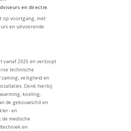
dviseurs en directie
.
rt op voortgang, met
eurs en uitvoerende
 vanaf 2025 en verloopt
erse technische
rzaming, veiligheid en
allaties. Denk hierbij
rwarming, koeling,
van de gebouwschil en
kler- en
k de medische
ltechniek en