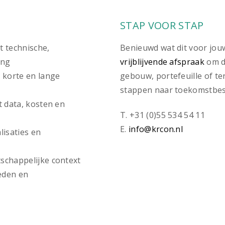
N
STAP VOOR STAP
 technische,
Benieuwd wat dit voor jou
ang
vrijblijvende afspraak
om d
 korte en lange
gebouw, portefeuille of t
stappen naar toekomstbes
t data, kosten en
T. +31 (0)55 534 54 11
E.
info@krcon.nl
lisaties en
schappelijke context
heden en