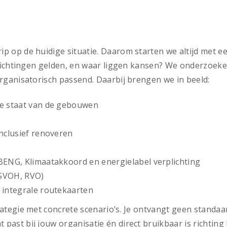
p op de huidige situatie. Daarom starten we altijd met e
erplichtingen gelden, en waar liggen kansen? We onderzoe
organisatorisch passend. Daarbij brengen we in beeld:
he staat van de gebouwen
nclusief renoveren
BENG, Klimaatakkoord en energielabel verplichting
 SVOH, RVO)
 integrale routekaarten
trategie met concrete scenario’s. Je ontvangt geen stan
past bij jouw organisatie én direct bruikbaar is richting