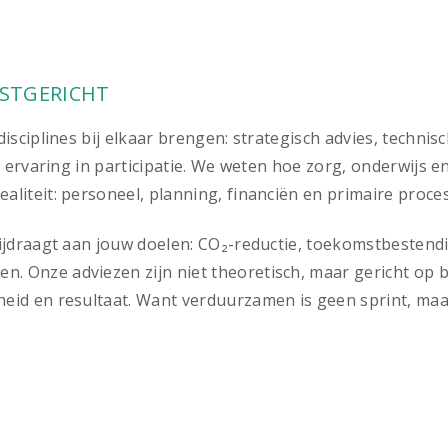
MSTGERICHT
isciplines bij elkaar brengen: strategisch advies, technis
n ervaring in participatie. We weten hoe zorg, onderwijs 
liteit: personeel, planning, financiën en primaire proce
bijdraagt aan jouw doelen: CO₂-reductie, toekomstbesten
 Onze adviezen zijn niet theoretisch, maar gericht op b
id en resultaat. Want verduurzamen is geen sprint, maar 