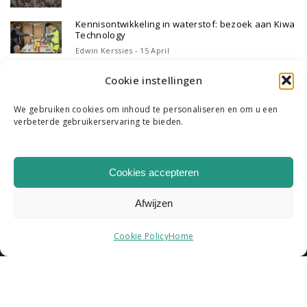
Kennisontwikkeling in waterstof: bezoek aan Kiwa
Technology
Edwin Kerssies - 15 April
Cookie instellingen
We gebruiken cookies om inhoud te personaliseren en om u een
verbeterde gebruikerservaring te bieden.
WIE WE ZIJN
ONS TEAM
CONTACT
Cookies accepteren
|
K & R B.V. COPYRIGHT 2026
HOME
Afwijzen
Cookie Policy
Home