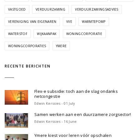
VASTGOED
VERDUURZAMING
VERDUURZAMINGSADVIES
VERENIGING VAN EIGENAREN
VVE
WARMTEPOMP
WATERSTOF
WIJKAANPAK
WONINGCORPORATIE
WONINGCORPORATIES
YMERE
RECENTE BERICHTEN
Flex-e subsidie: toch aan de slag ondanks
netcongestie
Edwin Kerssies - 01 July
Samen werken aan een duurzamere zorgsector!
Edwin Kerssies - 16 June
Ymere kiest voor leren vóór opschalen