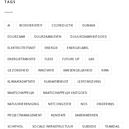
TAGS
AI
BIODIVERSITEIT
CO2REDUCTIE
DUMAVA
DUURZAAM
DUURZAAMLEVEN
DUUURZAAMVASTGOED
ELEKTRICITEITSNET
ENERGIE
ENERGIELABEL
ENERGIETRANSITIE
FLEXE
FUTURE UP
GAS
GEZONDHEID
INNOVATIE
KANSENGELIJKHEID
KIWA
KLIMAATADAPTATIE
KLIMAATBEWUST
LEEFOMGEVING
MAATSCHAPPELIJK
MAATSCHAPPELIJK VASTGOED
NATUURVERENIGING
NETCONGESTIE
NOS
ONDERWIJS
PROJECTMANAGEMENT
RIJNSTATE
SAMENWERKEN
SCHIPHOL
SOCIALE INFRASTRUCTUUR
SUBSIDIE
TEAMDAG