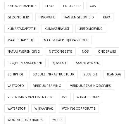
ENERGIETRANSITIE
FLEXE
FUTURE UP
GAS
GEZONDHEID
INNOVATIE
KANSENGELIJKHEID
KIWA
KLIMAATADAPTATIE
KLIMAATBEWUST
LEEFOMGEVING
MAATSCHAPPELIJK
MAATSCHAPPELIJK VASTGOED
NATUURVERENIGING
NETCONGESTIE
NOS
ONDERWIJS
PROJECTMANAGEMENT
RIJNSTATE
SAMENWERKEN
SCHIPHOL
SOCIALE INFRASTRUCTUUR
SUBSIDIE
TEAMDAG
VASTGOED
VERDUURZAMING
VERDUURZAMINGSADVIES
VERENIGING VAN EIGENAREN
VVE
WARMTEPOMP
WATERSTOF
WIJKAANPAK
WONINGCORPORATIE
WONINGCORPORATIES
YMERE