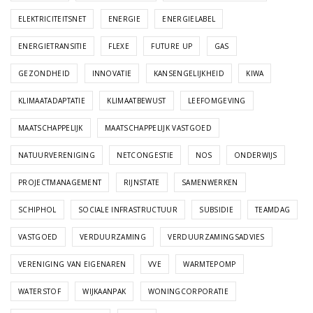
ELEKTRICITEITSNET
ENERGIE
ENERGIELABEL
ENERGIETRANSITIE
FLEXE
FUTURE UP
GAS
GEZONDHEID
INNOVATIE
KANSENGELIJKHEID
KIWA
KLIMAATADAPTATIE
KLIMAATBEWUST
LEEFOMGEVING
MAATSCHAPPELIJK
MAATSCHAPPELIJK VASTGOED
NATUURVERENIGING
NETCONGESTIE
NOS
ONDERWIJS
PROJECTMANAGEMENT
RIJNSTATE
SAMENWERKEN
SCHIPHOL
SOCIALE INFRASTRUCTUUR
SUBSIDIE
TEAMDAG
VASTGOED
VERDUURZAMING
VERDUURZAMINGSADVIES
VERENIGING VAN EIGENAREN
VVE
WARMTEPOMP
WATERSTOF
WIJKAANPAK
WONINGCORPORATIE