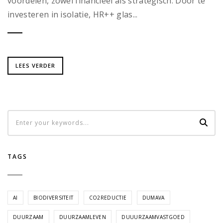
voordelen, zowel financieel als strategisch. Door te
investeren in isolatie, HR++ glas...
LEES VERDER
TAGS
AI
BIODIVERSITEIT
CO2REDUCTIE
DUMAVA
DUURZAAM
DUURZAAMLEVEN
DUUURZAAMVASTGOED