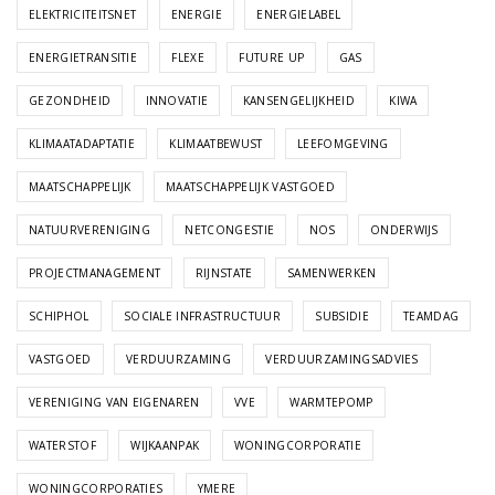
ELEKTRICITEITSNET
ENERGIE
ENERGIELABEL
ENERGIETRANSITIE
FLEXE
FUTURE UP
GAS
GEZONDHEID
INNOVATIE
KANSENGELIJKHEID
KIWA
KLIMAATADAPTATIE
KLIMAATBEWUST
LEEFOMGEVING
MAATSCHAPPELIJK
MAATSCHAPPELIJK VASTGOED
NATUURVERENIGING
NETCONGESTIE
NOS
ONDERWIJS
PROJECTMANAGEMENT
RIJNSTATE
SAMENWERKEN
SCHIPHOL
SOCIALE INFRASTRUCTUUR
SUBSIDIE
TEAMDAG
VASTGOED
VERDUURZAMING
VERDUURZAMINGSADVIES
VERENIGING VAN EIGENAREN
VVE
WARMTEPOMP
WATERSTOF
WIJKAANPAK
WONINGCORPORATIE
WONINGCORPORATIES
YMERE