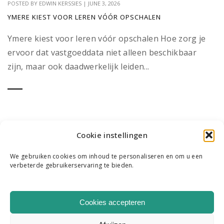
POSTED BY
EDWIN KERSSIES
|
JUNE 3, 2026
YMERE KIEST VOOR LEREN VÓÓR OPSCHALEN
Ymere kiest voor leren vóór opschalen Hoe zorg je
ervoor dat vastgoeddata niet alleen beschikbaar
zijn, maar ook daadwerkelijk leiden...
Cookie instellingen
We gebruiken cookies om inhoud te personaliseren en om u een
verbeterde gebruikerservaring te bieden.
WIE WE ZIJN
ONS TEAM
CONTACT
Cookies accepteren
|
K & R B.V. COPYRIGHT 2026
HOME