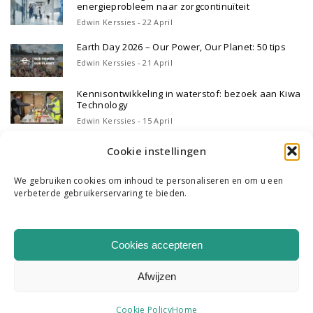
energieprobleem naar zorgcontinuïteit
Edwin Kerssies - 22 April
Earth Day 2026 – Our Power, Our Planet: 50 tips
Edwin Kerssies - 21 April
Kennisontwikkeling in waterstof: bezoek aan Kiwa
Technology
Edwin Kerssies - 15 April
Cookie instellingen
We gebruiken cookies om inhoud te personaliseren en om u een
verbeterde gebruikerservaring te bieden.
WIE WE ZIJN
ONS TEAM
CONTACT
Cookies accepteren
|
K & R B.V. COPYRIGHT 2026
HOME
Afwijzen
Cookie Policy
Home