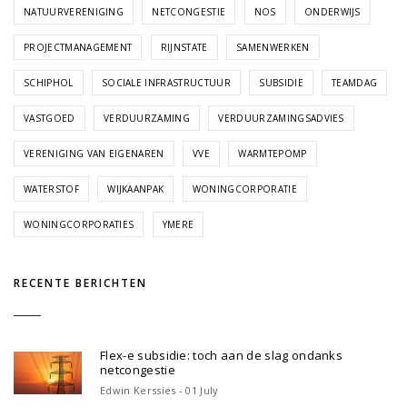
NATUURVERENIGING
NETCONGESTIE
NOS
ONDERWIJS
PROJECTMANAGEMENT
RIJNSTATE
SAMENWERKEN
SCHIPHOL
SOCIALE INFRASTRUCTUUR
SUBSIDIE
TEAMDAG
VASTGOED
VERDUURZAMING
VERDUURZAMINGSADVIES
VERENIGING VAN EIGENAREN
VVE
WARMTEPOMP
WATERSTOF
WIJKAANPAK
WONINGCORPORATIE
WONINGCORPORATIES
YMERE
RECENTE BERICHTEN
Flex-e subsidie: toch aan de slag ondanks
netcongestie
Edwin Kerssies - 01 July