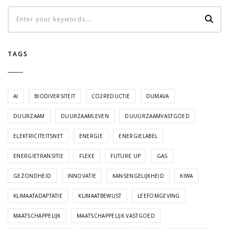
TAGS
AI
BIODIVERSITEIT
CO2REDUCTIE
DUMAVA
DUURZAAM
DUURZAAMLEVEN
DUUURZAAMVASTGOED
ELEKTRICITEITSNET
ENERGIE
ENERGIELABEL
ENERGIETRANSITIE
FLEXE
FUTURE UP
GAS
GEZONDHEID
INNOVATIE
KANSENGELIJKHEID
KIWA
KLIMAATADAPTATIE
KLIMAATBEWUST
LEEFOMGEVING
MAATSCHAPPELIJK
MAATSCHAPPELIJK VASTGOED