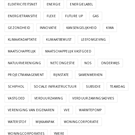
ELEKTRICITEITSNET
ENERGIE
ENERGIELABEL
ENERGIETRANSITIE
FLEXE
FUTURE UP
GAS
GEZONDHEID
INNOVATIE
KANSENGELIJKHEID
KIWA
KLIMAATADAPTATIE
KLIMAATBEWUST
LEEFOMGEVING
MAATSCHAPPELIJK
MAATSCHAPPELIJK VASTGOED
NATUURVERENIGING
NETCONGESTIE
NOS
ONDERWIJS
PROJECTMANAGEMENT
RIJNSTATE
SAMENWERKEN
SCHIPHOL
SOCIALE INFRASTRUCTUUR
SUBSIDIE
TEAMDAG
VASTGOED
VERDUURZAMING
VERDUURZAMINGSADVIES
VERENIGING VAN EIGENAREN
VVE
WARMTEPOMP
WATERSTOF
WIJKAANPAK
WONINGCORPORATIE
WONINGCORPORATIES
YMERE