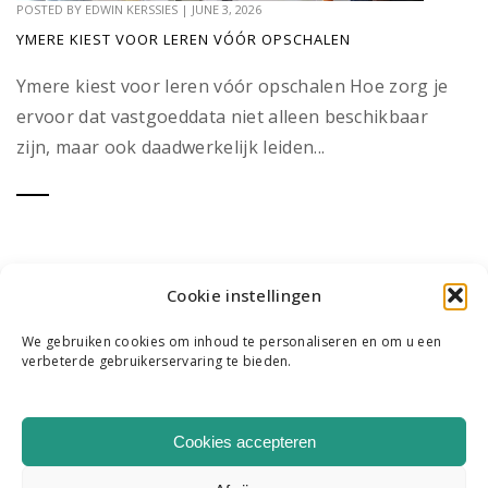
POSTED BY
EDWIN KERSSIES
|
JUNE 3, 2026
YMERE KIEST VOOR LEREN VÓÓR OPSCHALEN
Ymere kiest voor leren vóór opschalen Hoe zorg je
ervoor dat vastgoeddata niet alleen beschikbaar
zijn, maar ook daadwerkelijk leiden...
Cookie instellingen
We gebruiken cookies om inhoud te personaliseren en om u een
verbeterde gebruikerservaring te bieden.
WIE WE ZIJN
ONS TEAM
CONTACT
Cookies accepteren
|
K & R B.V. COPYRIGHT 2026
HOME