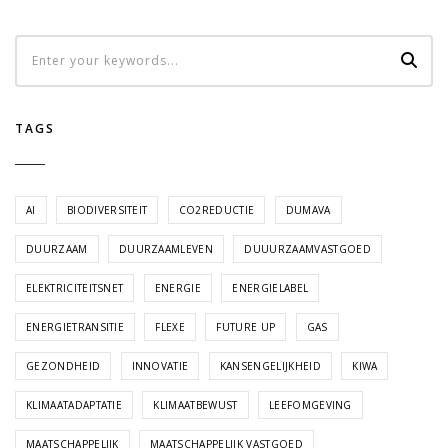
TAGS
AI
BIODIVERSITEIT
CO2REDUCTIE
DUMAVA
DUURZAAM
DUURZAAMLEVEN
DUUURZAAMVASTGOED
ELEKTRICITEITSNET
ENERGIE
ENERGIELABEL
ENERGIETRANSITIE
FLEXE
FUTURE UP
GAS
GEZONDHEID
INNOVATIE
KANSENGELIJKHEID
KIWA
KLIMAATADAPTATIE
KLIMAATBEWUST
LEEFOMGEVING
MAATSCHAPPELIJK
MAATSCHAPPELIJK VASTGOED