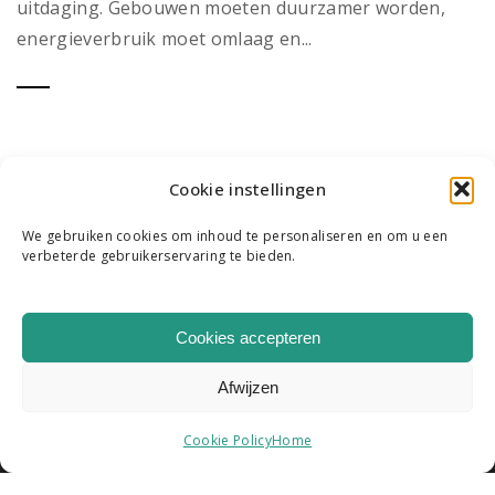
uitdaging. Gebouwen moeten duurzamer worden,
energieverbruik moet omlaag en...
Cookie instellingen
We gebruiken cookies om inhoud te personaliseren en om u een
verbeterde gebruikerservaring te bieden.
WIE WE ZIJN
ONS TEAM
CONTACT
Cookies accepteren
|
K & R B.V. COPYRIGHT 2026
HOME
Afwijzen
Cookie Policy
Home