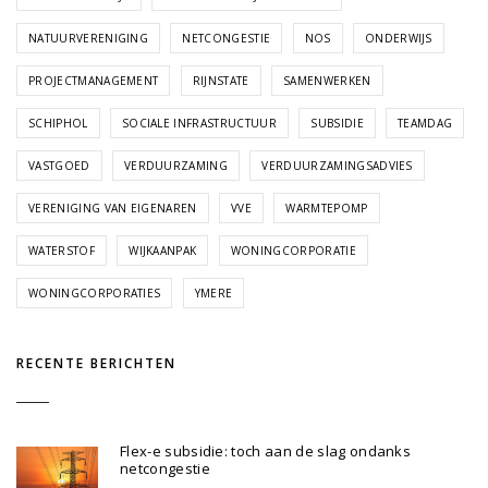
NATUURVERENIGING
NETCONGESTIE
NOS
ONDERWIJS
PROJECTMANAGEMENT
RIJNSTATE
SAMENWERKEN
SCHIPHOL
SOCIALE INFRASTRUCTUUR
SUBSIDIE
TEAMDAG
VASTGOED
VERDUURZAMING
VERDUURZAMINGSADVIES
VERENIGING VAN EIGENAREN
VVE
WARMTEPOMP
WATERSTOF
WIJKAANPAK
WONINGCORPORATIE
WONINGCORPORATIES
YMERE
RECENTE BERICHTEN
Flex-e subsidie: toch aan de slag ondanks
netcongestie