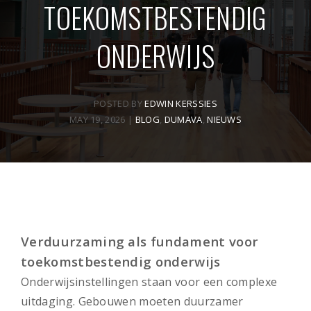
TOEKOMSTBESTENDIG
ONDERWIJS
POSTED BY
EDWIN KERSSIES
MAY 19, 2026
|
BLOG
,
DUMAVA
,
NIEUWS
Verduurzaming als fundament voor
toekomstbestendig onderwijs
Onderwijsinstellingen staan voor een complexe
uitdaging. Gebouwen moeten duurzamer