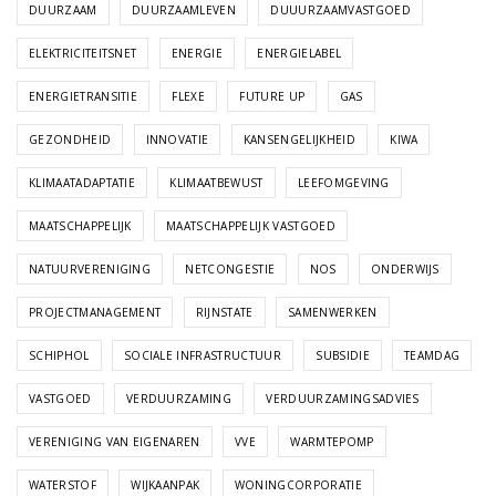
DUURZAAM
DUURZAAMLEVEN
DUUURZAAMVASTGOED
ELEKTRICITEITSNET
ENERGIE
ENERGIELABEL
ENERGIETRANSITIE
FLEXE
FUTURE UP
GAS
GEZONDHEID
INNOVATIE
KANSENGELIJKHEID
KIWA
KLIMAATADAPTATIE
KLIMAATBEWUST
LEEFOMGEVING
MAATSCHAPPELIJK
MAATSCHAPPELIJK VASTGOED
NATUURVERENIGING
NETCONGESTIE
NOS
ONDERWIJS
PROJECTMANAGEMENT
RIJNSTATE
SAMENWERKEN
SCHIPHOL
SOCIALE INFRASTRUCTUUR
SUBSIDIE
TEAMDAG
VASTGOED
VERDUURZAMING
VERDUURZAMINGSADVIES
VERENIGING VAN EIGENAREN
VVE
WARMTEPOMP
WATERSTOF
WIJKAANPAK
WONINGCORPORATIE