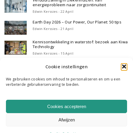
energieprobleem naar zorgcontinuïteit
Edwin Kerssies - 22 April
Earth Day 2026 – Our Power, Our Planet: 50 tips
Edwin Kerssies - 21 April
Kennisontwikkeling in waterstof: bezoek aan Kiwa
Technology
Edwin Kerssies - 15 April
Cookie instellingen
We gebruiken cookies om inhoud te personaliseren en om u een
verbeterde gebruikerservaring te bieden.
WIE WE ZIJN
ONS TEAM
CONTACT
Cookies accepteren
|
K & R B.V. COPYRIGHT 2026
HOME
Afwijzen