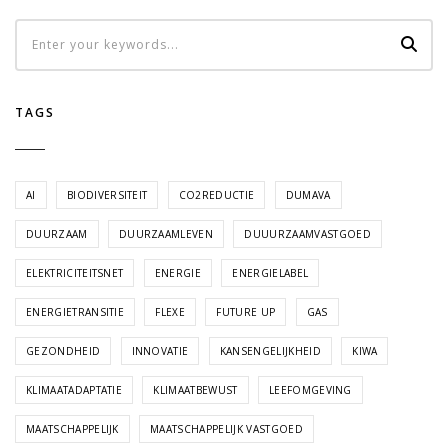
TAGS
AI
BIODIVERSITEIT
CO2REDUCTIE
DUMAVA
DUURZAAM
DUURZAAMLEVEN
DUUURZAAMVASTGOED
ELEKTRICITEITSNET
ENERGIE
ENERGIELABEL
ENERGIETRANSITIE
FLEXE
FUTURE UP
GAS
GEZONDHEID
INNOVATIE
KANSENGELIJKHEID
KIWA
KLIMAATADAPTATIE
KLIMAATBEWUST
LEEFOMGEVING
MAATSCHAPPELIJK
MAATSCHAPPELIJK VASTGOED