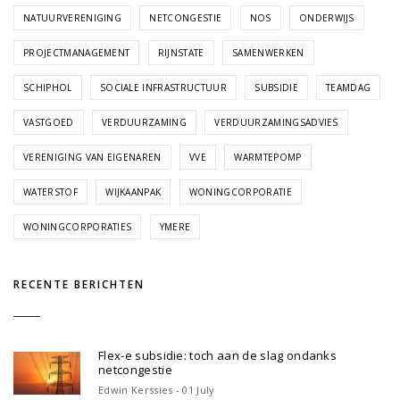
NATUURVERENIGING
NETCONGESTIE
NOS
ONDERWIJS
PROJECTMANAGEMENT
RIJNSTATE
SAMENWERKEN
SCHIPHOL
SOCIALE INFRASTRUCTUUR
SUBSIDIE
TEAMDAG
VASTGOED
VERDUURZAMING
VERDUURZAMINGSADVIES
VERENIGING VAN EIGENAREN
VVE
WARMTEPOMP
WATERSTOF
WIJKAANPAK
WONINGCORPORATIE
WONINGCORPORATIES
YMERE
RECENTE BERICHTEN
Flex-e subsidie: toch aan de slag ondanks
netcongestie
Edwin Kerssies - 01 July