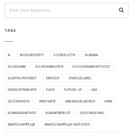
TAGS
AI
BIODIVERSITEIT
CO2REDUCTIE
DUMAVA
DUURZAAM
DUURZAAMLEVEN
DUUURZAAMVASTGOED
ELEKTRICITEITSNET
ENERGIE
ENERGIELABEL
ENERGIETRANSITIE
FLEXE
FUTURE UP
GAS
GEZONDHEID
INNOVATIE
KANSENGELIJKHEID
KIWA
KLIMAATADAPTATIE
KLIMAATBEWUST
LEEFOMGEVING
MAATSCHAPPELIJK
MAATSCHAPPELIJK VASTGOED