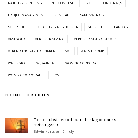
NATUURVERENIGING
NETCONGESTIE
NOS
ONDERWIJS
PROJECTMANAGEMENT
RIJNSTATE
SAMENWERKEN
SCHIPHOL
SOCIALE INFRASTRUCTUUR
SUBSIDIE
TEAMDAG
VASTGOED
VERDUURZAMING
VERDUURZAMINGSADVIES
VERENIGING VAN EIGENAREN
VVE
WARMTEPOMP
WATERSTOF
WIJKAANPAK
WONINGCORPORATIE
WONINGCORPORATIES
YMERE
RECENTE BERICHTEN
Flex-e subsidie: toch aan de slag ondanks
netcongestie
Edwin Kerssies - 01 July