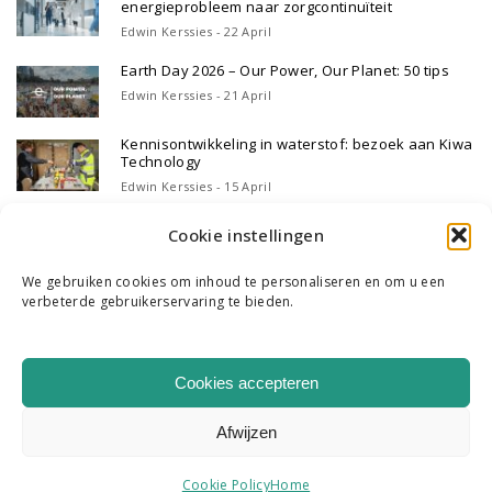
energieprobleem naar zorgcontinuïteit
Edwin Kerssies - 22 April
Earth Day 2026 – Our Power, Our Planet: 50 tips
Edwin Kerssies - 21 April
Kennisontwikkeling in waterstof: bezoek aan Kiwa
Technology
Edwin Kerssies - 15 April
Cookie instellingen
We gebruiken cookies om inhoud te personaliseren en om u een
verbeterde gebruikerservaring te bieden.
WIE WE ZIJN
ONS TEAM
CONTACT
Cookies accepteren
|
K & R B.V. COPYRIGHT 2026
HOME
Afwijzen
Cookie Policy
Home