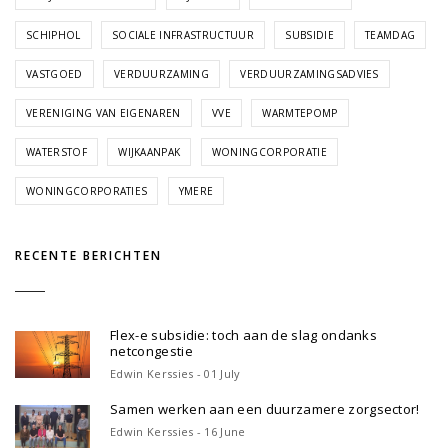
SCHIPHOL
SOCIALE INFRASTRUCTUUR
SUBSIDIE
TEAMDAG
VASTGOED
VERDUURZAMING
VERDUURZAMINGSADVIES
VERENIGING VAN EIGENAREN
VVE
WARMTEPOMP
WATERSTOF
WIJKAANPAK
WONINGCORPORATIE
WONINGCORPORATIES
YMERE
RECENTE BERICHTEN
Flex-e subsidie: toch aan de slag ondanks
netcongestie
Edwin Kerssies - 01 July
Samen werken aan een duurzamere zorgsector!
Edwin Kerssies - 16 June