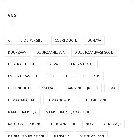
TAGS
AI
BIODIVERSITEIT
CO2REDUCTIE
DUMAVA
DUURZAAM
DUURZAAMLEVEN
DUUURZAAMVASTGOED
ELEKTRICITEITSNET
ENERGIE
ENERGIELABEL
ENERGIETRANSITIE
FLEXE
FUTURE UP
GAS
GEZONDHEID
INNOVATIE
KANSENGELIJKHEID
KIWA
KLIMAATADAPTATIE
KLIMAATBEWUST
LEEFOMGEVING
MAATSCHAPPELIJK
MAATSCHAPPELIJK VASTGOED
NATUURVERENIGING
NETCONGESTIE
NOS
ONDERWIJS
PROJECTMANAGEMENT
RIJNSTATE
SAMENWERKEN