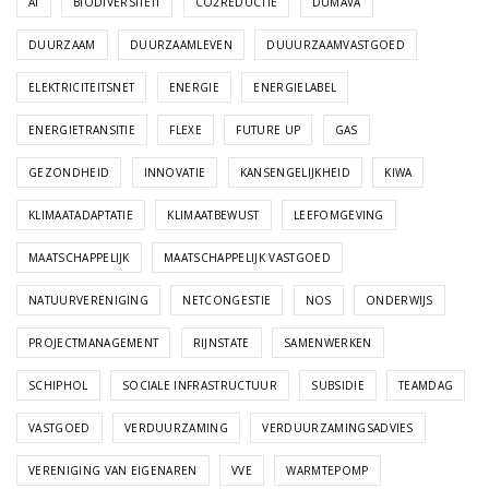
AI
BIODIVERSITEIT
CO2REDUCTIE
DUMAVA
DUURZAAM
DUURZAAMLEVEN
DUUURZAAMVASTGOED
ELEKTRICITEITSNET
ENERGIE
ENERGIELABEL
ENERGIETRANSITIE
FLEXE
FUTURE UP
GAS
GEZONDHEID
INNOVATIE
KANSENGELIJKHEID
KIWA
KLIMAATADAPTATIE
KLIMAATBEWUST
LEEFOMGEVING
MAATSCHAPPELIJK
MAATSCHAPPELIJK VASTGOED
NATUURVERENIGING
NETCONGESTIE
NOS
ONDERWIJS
PROJECTMANAGEMENT
RIJNSTATE
SAMENWERKEN
SCHIPHOL
SOCIALE INFRASTRUCTUUR
SUBSIDIE
TEAMDAG
VASTGOED
VERDUURZAMING
VERDUURZAMINGSADVIES
VERENIGING VAN EIGENAREN
VVE
WARMTEPOMP