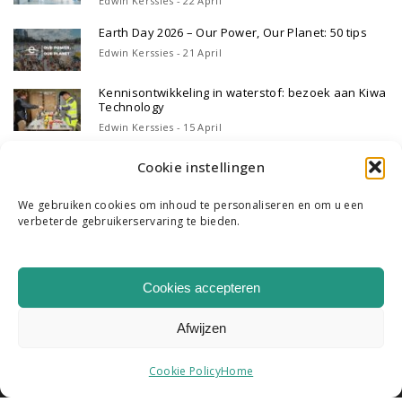
Edwin Kerssies - 22 April
Earth Day 2026 – Our Power, Our Planet: 50 tips
Edwin Kerssies - 21 April
Kennisontwikkeling in waterstof: bezoek aan Kiwa
Technology
Edwin Kerssies - 15 April
Cookie instellingen
We gebruiken cookies om inhoud te personaliseren en om u een
verbeterde gebruikerservaring te bieden.
WIE WE ZIJN
ONS TEAM
CONTACT
Cookies accepteren
|
K & R B.V. COPYRIGHT 2026
HOME
Afwijzen
Cookie Policy
Home