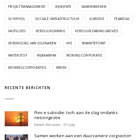
PROJECTMANAGEMENT
RIJNSTATE
SAMENWERKEN
SCHIPHOL
SOCIALE INFRASTRUCTUUR
SUBSIDIE
TEAMDAG
VASTGOED
VERDUURZAMING
VERDUURZAMINGSADVIES
VERENIGING VAN EIGENAREN
VVE
WARMTEPOMP
WATERSTOF
WIJKAANPAK
WONINGCORPORATIE
WONINGCORPORATIES
YMERE
RECENTE BERICHTEN
Flex-e subsidie: toch aan de slag ondanks
netcongestie
Edwin Kerssies - 01 July
Samen werken aan een duurzamere zorgsector!