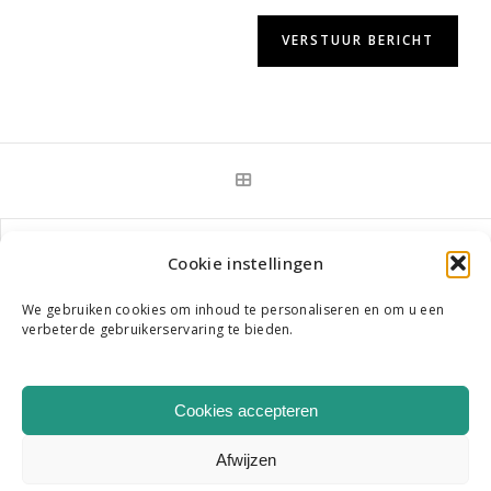
NEXT PROJECT
Cookie instellingen
We gebruiken cookies om inhoud te personaliseren en om u een
verbeterde gebruikerservaring te bieden.
WIE WE ZIJN
ONS TEAM
CONTACT
Cookies accepteren
|
K & R B.V. COPYRIGHT 2026
HOME
Afwijzen