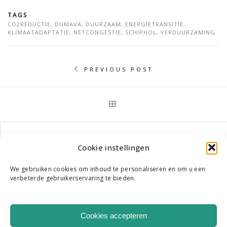
TAGS
CO2REDUCTIE
,
DUMAVA
,
DUURZAAM
,
ENERGIETRANSITIE
,
KLIMAATADAPTATIE
,
NETCONGESTIE
,
SCHIPHOL
,
VERDUURZAMING
PREVIOUS POST
NEXT POST
Cookie instellingen
We gebruiken cookies om inhoud te personaliseren en om u een
verbeterde gebruikerservaring te bieden.
WIE WE ZIJN
ONS TEAM
CONTACT
Cookies accepteren